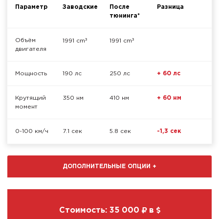
Параметр
Заводские
После
Разница
тюнинга*
³
³
Объём
1991 cm
1991 cm
двигателя
Мощность
190 лс
250 лс
+ 60 лс
Крутящий
350 нм
410 нм
+ 60 нм
момент
0-100 км/ч
7.1 сек
5.8 сек
-1,3 сек
ДОПОЛНИТЕЛЬНЫЕ ОПЦИИ
+
Стоимость:
35 000
в