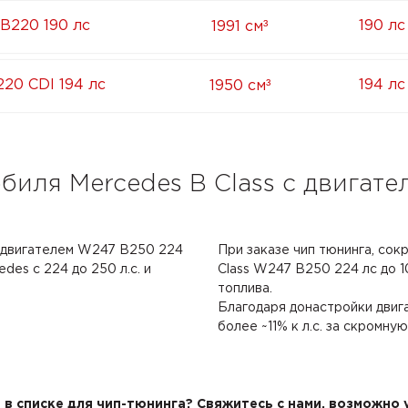
³
 B220 190 лс
190 лс
1991 см
³
20 CDI 194 лс
194 лс
1950 см
биля Mercedes B Class с двигат
с двигателем W247 B250 224
При заказе чип тюнинга, сок
des с 224 до 250 л.с. и
Class W247 B250 224 лс до 10
топлива.
Благодаря донастройки двиг
более ~11% к л.с. за скромну
в списке для чип-тюнинга? Свяжитесь с нами, возможно у