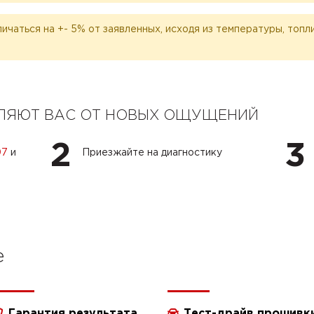
личаться на +- 5% от заявленных, исходя из температуры, топ
ЕЛЯЮТ ВАС ОТ НОВЫХ ОЩУЩЕНИЙ
2
3
07
и
Приезжайте на диагностику
e
Гарантия результата
Тест-драйв прошивк