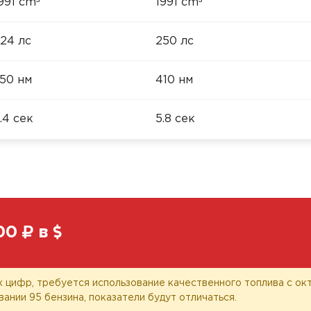
³
³
991 cm
1991 cm
24 лс
250 лс
50 нм
410 нм
.4 сек
5.8 сек
00
в
 цифр, требуется использование качественного топлива с окт
вании 95 бензина, показатели будут отличаться.