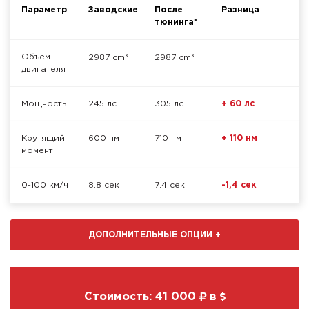
Параметр
Заводские
После
Разница
тюнинга*
³
³
Объём
2987 cm
2987 cm
двигателя
Мощность
245 лс
305 лс
+ 60 лс
Крутящий
600 нм
710 нм
+ 110 нм
момент
0-100 км/ч
8.8 сек
7.4 сек
-1,4 сек
ДОПОЛНИТЕЛЬНЫЕ ОПЦИИ
+
Стоимость:
41 000
в