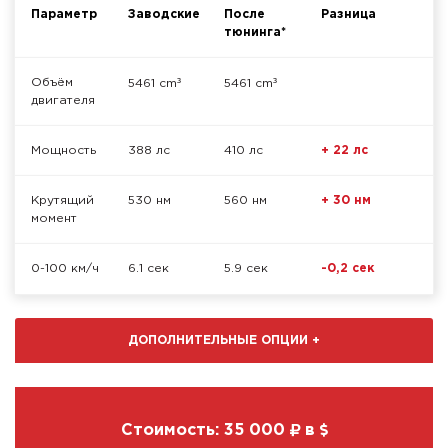
Параметр
Заводские
После
Разница
тюнинга*
³
³
Объём
5461 cm
5461 cm
двигателя
Мощность
388 лс
410 лс
+ 22 лс
Крутящий
530 нм
560 нм
+ 30 нм
момент
0-100 км/ч
6.1 сек
5.9 сек
-0,2 сек
ДОПОЛНИТЕЛЬНЫЕ ОПЦИИ
+
Стоимость:
35 000
в