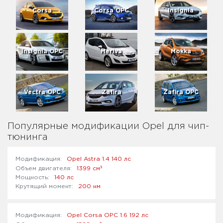
Corsa
Corsa OPC
Insignia
Insignia OPC
Meriva
Mokka
Vectra OPC
Zafira
Zafira OPC
Популярные модификации Opel для чип-
тюнинга
Opel Astra 1.4 140 лс
³
1399 см
140 лс
200 нм
Opel Corsa OPC 1.6 192 лс