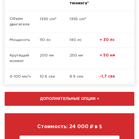
тюнинга*
³
³
Объём
1395 cm
1395 cm
двигателя
Мощность
110 лс
140 лс
+ 30 лс
Крутящий
200 нм
250 нм
+ 50 нм
момент
0-100 км/ч
10.6 сек
8.9 сек
-1,7 сек
ДОПОЛНИТЕЛЬНЫЕ ОПЦИИ
+
Стоимость:
24 000
в