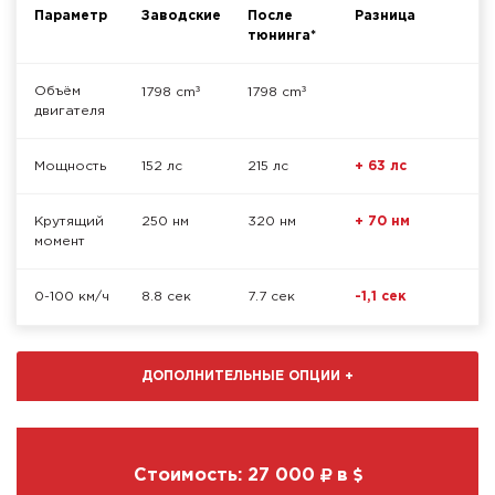
Параметр
Заводские
После
Разница
тюнинга*
³
³
Объём
1798 cm
1798 cm
двигателя
Мощность
152 лс
215 лс
+ 63 лс
Крутящий
250 нм
320 нм
+ 70 нм
момент
0-100 км/ч
8.8 сек
7.7 сек
-1,1 сек
ДОПОЛНИТЕЛЬНЫЕ ОПЦИИ
+
Стоимость:
27 000
в