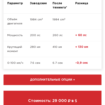
Параметр
Заводские
После
Разница
тюнинга*
³
³
Объём
1984 cm
1984 cm
двигателя
Мощность
200 лс
260 лс
+ 60 лс
Крутящий
280 нм
410 нм
+ 130 нм
момент
0-100 км/ч
7.6 сек
6.7 сек
-0,9 сек
ДОПОЛНИТЕЛЬНЫЕ ОПЦИИ
+
Стоимость:
29 000
в