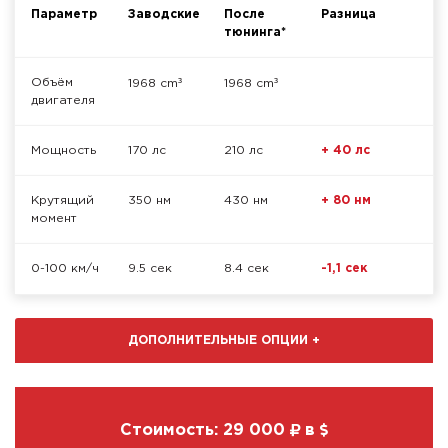
Параметр
Заводские
После
Разница
тюнинга*
³
³
Объём
1968 cm
1968 cm
двигателя
Мощность
170 лс
210 лс
+ 40 лс
Крутящий
350 нм
430 нм
+ 80 нм
момент
0-100 км/ч
9.5 сек
8.4 сек
-1,1 сек
ДОПОЛНИТЕЛЬНЫЕ ОПЦИИ
+
Стоимость:
29 000
в