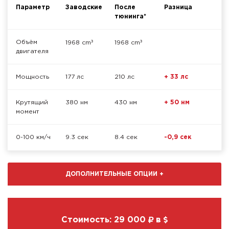
Параметр
Заводские
После
Разница
тюнинга*
³
³
Объём
1968 cm
1968 cm
двигателя
Мощность
177 лс
210 лс
+ 33 лс
Крутящий
380 нм
430 нм
+ 50 нм
момент
0-100 км/ч
9.3 сек
8.4 сек
-0,9 сек
ДОПОЛНИТЕЛЬНЫЕ ОПЦИИ
+
Стоимость:
29 000
в