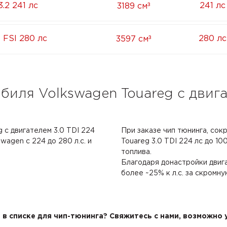
³
.2 241 лс
241 лс
3189 см
³
 FSI 280 лс
280 лс
3597 см
биля Volkswagen Touareg с двига
 с двигателем 3.0 TDI 224
При заказе чип тюнинга, сок
wagen с 224 до 280 л.с. и
Touareg 3.0 TDI 224 лс до 100
топлива.
Благодаря донастройки двиг
более ~25% к л.с. за скромну
в списке для чип-тюнинга? Свяжитесь с нами, возможно у