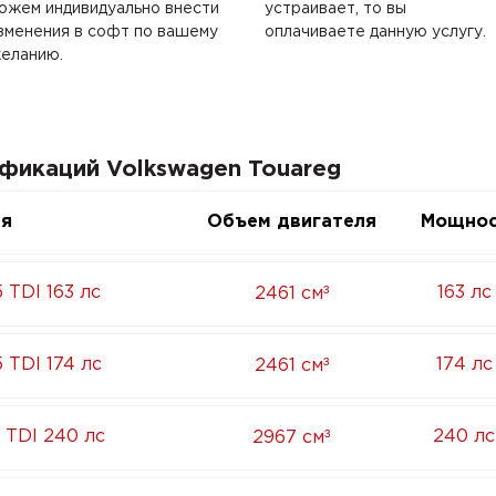
ожем индивидуально внести
устраивает, то вы
зменения в софт по вашему
оплачиваете данную услугу.
еланию.
фикаций Volkswagen Touareg
ия
Объем двигателя
Мощнос
³
 TDI 163 лс
163 лс
2461 см
³
 TDI 174 лс
174 лс
2461 см
³
 TDI 240 лс
240 лс
2967 см