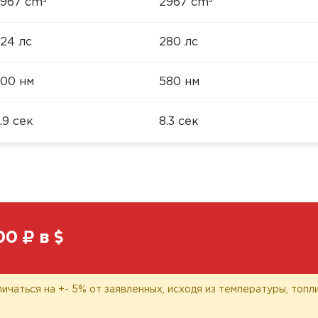
³
³
967 cm
2967 cm
24 лс
280 лс
00 нм
580 нм
.9 сек
8.3 сек
00
в
личаться на +- 5% от заявленных, исходя из температуры, топ