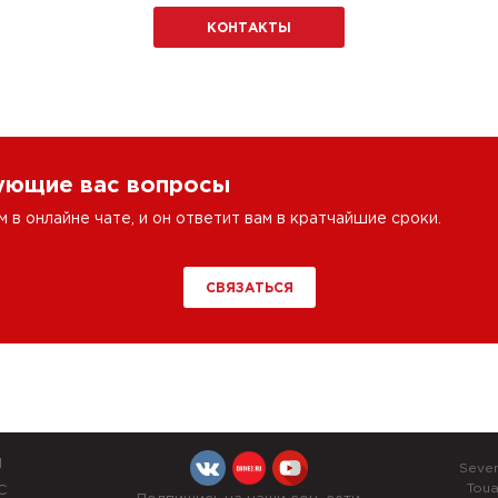
КОНТАКТЫ
сующие вас вопросы
в онлайне чате, и он ответит вам в кратчайшие сроки.
СВЯЗАТЬСЯ
Й
Seve
Tou
С