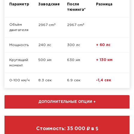
Параметр
Заводские
После
Разница
тюнинга*
³
³
Объём
2967 cm
2967 cm
двигателя
Мощность
240 лс
300 лс
+ 60 лс
Крутящий
500 нм
630 нм
+ 130 нм
момент
0-100 км/ч
8.3 сек
6.9 сек
-1,4 сек
ДОПОЛНИТЕЛЬНЫЕ ОПЦИИ
+
Стоимость:
35 000
в