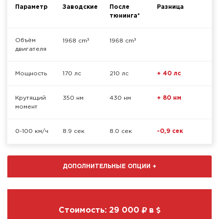
Параметр
Заводские
После
Разница
тюнинга*
³
³
Объём
1968 cm
1968 cm
двигателя
Мощность
170 лс
210 лс
+ 40 лс
Крутящий
350 нм
430 нм
+ 80 нм
момент
0-100 км/ч
8.9 сек
8.0 сек
-0,9 сек
ДОПОЛНИТЕЛЬНЫЕ ОПЦИИ
+
Стоимость:
29 000
в