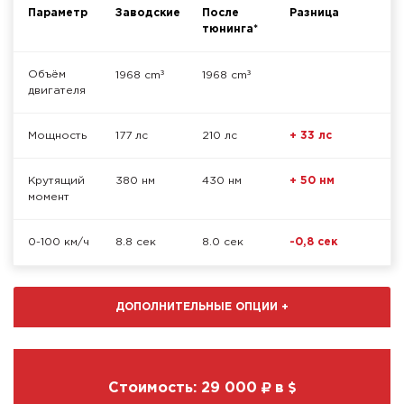
Параметр
Заводские
После
Разница
тюнинга*
³
³
Объём
1968 cm
1968 cm
двигателя
Мощность
177 лс
210 лс
+ 33 лс
Крутящий
380 нм
430 нм
+ 50 нм
момент
0-100 км/ч
8.8 сек
8.0 сек
-0,8 сек
ДОПОЛНИТЕЛЬНЫЕ ОПЦИИ
+
Стоимость:
29 000
в