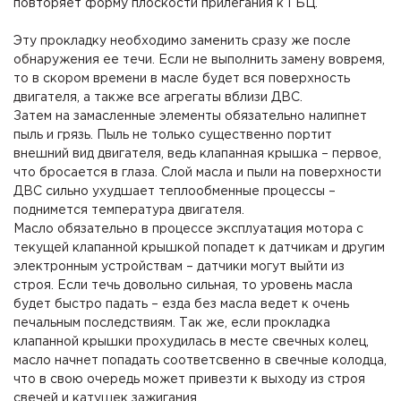
повторяет форму плоскости прилегания к ГБЦ.
Эту прокладку необходимо заменить сразу же после
обнаружения ее течи. Если не выполнить замену вовремя,
то в скором времени в масле будет вся поверхность
двигателя, а также все агрегаты вблизи ДВС.
Затем на замасленные элементы обязательно налипнет
пыль и грязь. Пыль не только существенно портит
внешний вид двигателя, ведь клапанная крышка – первое,
что бросается в глаза. Слой масла и пыли на поверхности
ДВС сильно ухудшает теплообменные процессы –
поднимется температура двигателя.
Масло обязательно в процессе эксплуатация мотора с
текущей клапанной крышкой попадет к датчикам и другим
электронным устройствам – датчики могут выйти из
строя. Если течь довольно сильная, то уровень масла
будет быстро падать – езда без масла ведет к очень
печальным последствиям. Так же, если прокладка
клапанной крышки прохудилась в месте свечных колец,
масло начнет попадать соответсвенно в свечные колодца,
что в свою очередь может привезти к выходу из строя
свечей и катушек зажигания.