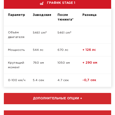
ГРАФИК STAGE 1
Параметр
Заводские
После
Разница
тюнинга*
³
³
Объём
5461 cm
5461 cm
двигателя
Мощность
544 лс
670 лс
+ 126 лс
Крутящий
760 нм
1050 нм
+ 290 нм
момент
0-100 км/ч
5.4 сек
4.7 сек
-0,7 сек
ДОПОЛНИТЕЛЬНЫЕ ОПЦИИ
+